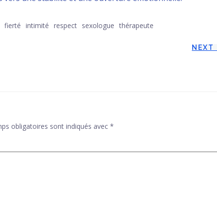
fierté
intimité
respect
sexologue
thérapeute
Post
NEXT
navigation
ps obligatoires sont indiqués avec
*