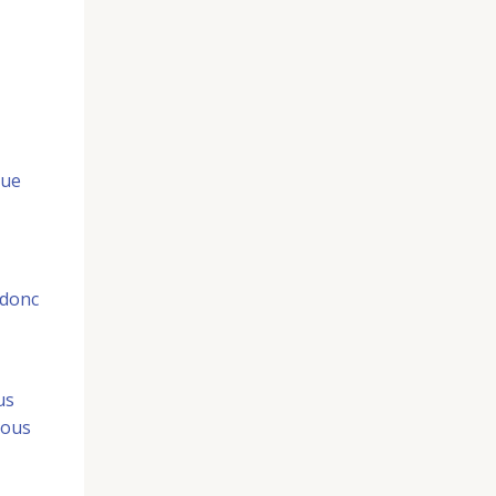
que
 donc
us
nous