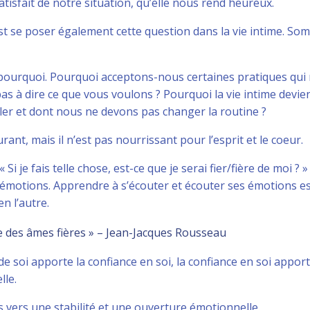
tisfait de notre situation, qu’elle nous rend heureux.
st se poser également cette question dans la vie intime. So
r pourquoi. Pourquoi acceptons-nous certaines pratiques qui
s à dire ce que vous voulons ? Pourquoi la vie intime devie
rler et dont nous ne devons pas changer la routine ?
rant, mais il n’est pas nourrissant pour l’esprit et le coeur.
 Si je fais telle chose, est-ce que je serai fier/fière de moi ? 
émotions. Apprendre à s’écouter et écouter ses émotions es
n l’autre.
e des âmes fières » – Jean-Jacques Rousseau
 de soi apporte la confiance en soi, la confiance en soi apport
lle.
as vers une stabilité et une ouverture émotionnelle.