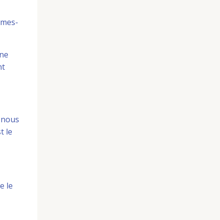
mmes-
 ne
nt
» nous
t le
e le