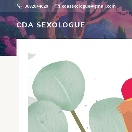
Aller
0682044620
cdasexologue@gmail.com
au
contenu
CDA SEXOLOGUE